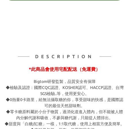
DESCRIPTION
*此商品會使用宅配配送（免運費）
Bigtom研發監製，品質安全有保障
◆檢驗及認證：國際CQC認證、KOSHER認可、HACCP認證、台灣
SGS檢驗..等，使用更安心。
◆0熱量0卡路里，給無法攝取糖的你，享受甜味的快感，是國際認
可的最佳天然甜味劑。
◆零卡糖原料屬於小分子物質，過消化道進入體內，但不能被人體
內分解代謝和吸收，不參與糖代謝，只能從人體排出。
◆甜度與「白糖/紅糖」一樣，1:1取代糖，使用上相當方便及簡單。