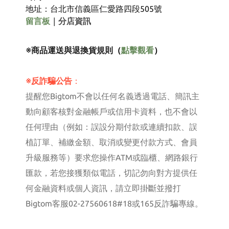
地址：台北市信義區仁愛路四段505號
留言板
｜
分店資訊
※商品運送與退換貨規則
（
點擊觀看
）
※反詐騙公告
：
提醒您Bigtom不會以任何名義透過電話、簡訊主
動向顧客核對金融帳戶或信用卡資料，也不會以
任何理由（例如：誤設分期付款或連續扣款、誤
植訂單、補繳金額、取消或變更付款方式、會員
升級服務等）要求您操作ATM或臨櫃、網路銀行
匯款，若您接獲類似電話，切記勿向對方提供任
何金融資料或個人資訊，請立即掛斷並撥打
Bigtom客服02-27560618#18或165反詐騙專線。