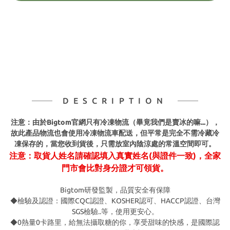
DESCRIPTION
注意：由於Bigtom官網只有冷凍物流（畢竟我們是賣冰的嘛...），
故此產品物流也會使用冷凍物流車配送，但平常是完全不需冷藏冷
凍保存的，當您收到貨後，只需放室內陰涼處的常溫空間即可。
注意：取貨人姓名請確認填入真實姓名(與證件一致)，全家
門市會比對身分證才可領貨。
Bigtom研發監製，品質安全有保障
◆檢驗及認證：國際CQC認證、KOSHER認可、HACCP認證、台灣
SGS檢驗..等，使用更安心。
◆0熱量0卡路里，給無法攝取糖的你，享受甜味的快感，是國際認